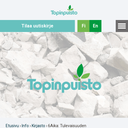
Hyppää
sisältöön
Tilaa uutiskirje
Fi
En
Etusivu
›
Info
›
Kirjasto
›
6Aika: Tulevaisuuden