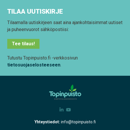
TILAA UUTISKIRJE
Tilaamalla uutiskirjeen saat aina ajankohtaisimmat uutiset
ja puheenvuorot sähköpostiisi:
Tee tilaus!
Tutustu Topinpuisto.fi -verkkosivun
tietosuojaselosteeseen
.
Yhteystiedot:
info@topinpuisto.fi