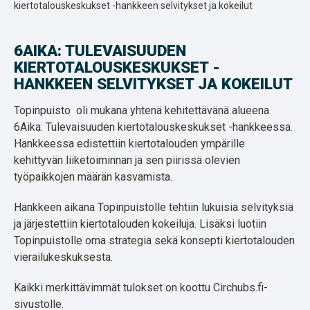
kiertotalouskeskukset -hankkeen selvitykset ja kokeilut
6AIKA: TULEVAISUUDEN
KIERTOTALOUSKESKUKSET -
HANKKEEN SELVITYKSET JA KOKEILUT
Topinpuisto oli mukana yhtenä kehitettävänä alueena
6Aika: Tulevaisuuden kiertotalouskeskukset -hankkeessa.
Hankkeessa edistettiin kiertotalouden ympärille
kehittyvän liiketoiminnan ja sen piirissä olevien
työpaikkojen määrän kasvamista.
Hankkeen aikana Topinpuistolle tehtiin lukuisia selvityksiä
ja järjestettiin kiertotalouden kokeiluja. Lisäksi luotiin
Topinpuistolle oma strategia sekä konsepti kiertotalouden
vierailukeskuksesta.
Kaikki merkittävimmät tulokset on koottu Circhubs.fi-
sivustolle.