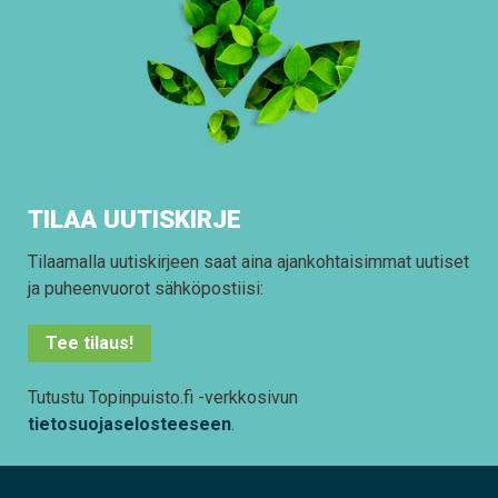
TILAA UUTISKIRJE
Tilaamalla uutiskirjeen saat aina ajankohtaisimmat uutiset
ja puheenvuorot sähköpostiisi:
Tee tilaus!
Tutustu Topinpuisto.fi -verkkosivun
tietosuojaselosteeseen
.