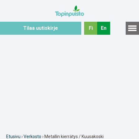
Hyppää
sisältöön
Tilaa uutiskirje
Fi
En
Etusivu
›
Verkosto
› Metallin kierrätys / Kuusakoski