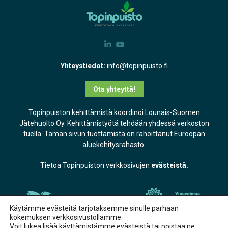
Yhteystiedot:
info@topinpuisto.fi
Ota yhteyttä!
Topinpuiston kehittämistä koordinoi Lounais-Suomen
Jätehuolto Oy. Kehittämistyötä tehdään yhdessä verkoston
tuella. Tämän sivun tuottamista on rahoittanut Euroopan
aluekehitysrahasto.
Tietoa Topinpuiston verkkosivujen
evästeistä.
Käytämme evästeitä tarjotaksemme sinulle parhaan
kokemuksen verkkosivustollamme.
Voit lukea lisää käyttämistämme evästeistä tai poistaa ne