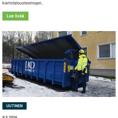
kiertotalousteemojen...
Lue lisää
UUTINEN
9.3.2026