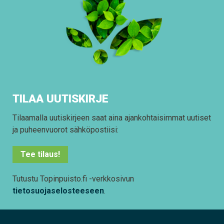
TILAA UUTISKIRJE
Tilaamalla uutiskirjeen saat aina ajankohtaisimmat uutiset
ja puheenvuorot sähköpostiisi:
Tee tilaus!
Tutustu Topinpuisto.fi -verkkosivun
tietosuojaselosteeseen
.