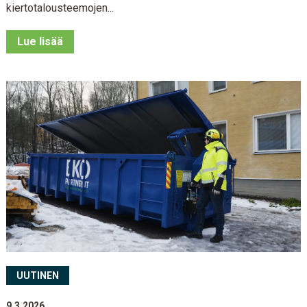
kiertotalousteemojen...
Lue lisää
UUTINEN
9.3.2026