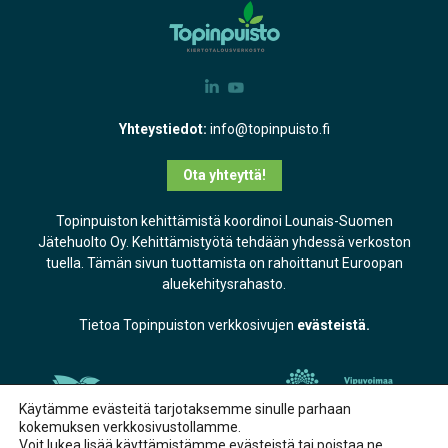
Yhteystiedot:
info@topinpuisto.fi
Ota yhteyttä!
Topinpuiston kehittämistä koordinoi Lounais-Suomen
Jätehuolto Oy. Kehittämistyötä tehdään yhdessä verkoston
tuella. Tämän sivun tuottamista on rahoittanut Euroopan
aluekehitysrahasto.
Tietoa Topinpuiston verkkosivujen
evästeistä.
Käytämme evästeitä tarjotaksemme sinulle parhaan
kokemuksen verkkosivustollamme.
Voit lukea lisää käyttämistämme evästeistä tai poistaa ne