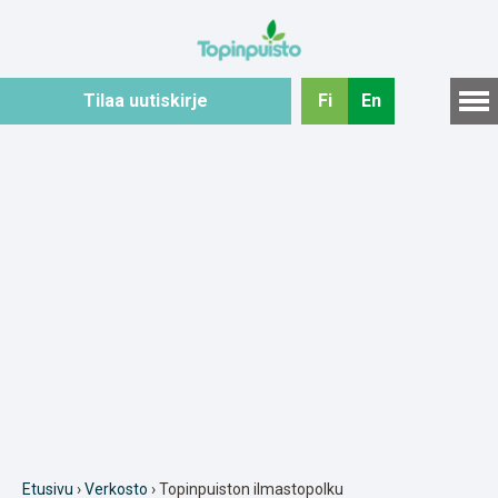
Hyppää
sisältöön
Tilaa uutiskirje
Fi
En
Etusivu
›
Verkosto
› Topinpuiston ilmastopolku