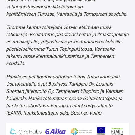
vähäpäästöisemmän liiketoiminnan
kehittämiseen Turussa, Vantaalla ja Tampereen seudulla. ​
Tuomme kentän toimijoita yhteen etsimään uusia
ratkaisuja. Kehitämme päästölaskentaa ja ilmastopolkuja
eri arvoketjuille, yritysalueille ja kiertotalouskeskuksille
pilottialueillamme Turun Topinpuistossa, Vantaalle
rakentuvassa kiertotalousklusterissa ja Tampereen
seudulla.
Hankkeen pääkoordinaattorina toimii Turun kaupunki.
Osatoteuttajia ovat Business Tampere Oy, Lounais-
Suomen jätehuolto Oy, Tampereen Yliopisto ja Vantaan
kaupunki. Hanke toteutetaan osana 6aika-strategiaa ja
hanketta rahoittavat Euroopan aluekehitysrahasto
(EAKR), hanketoteuttajat sekä Suomen valtio.