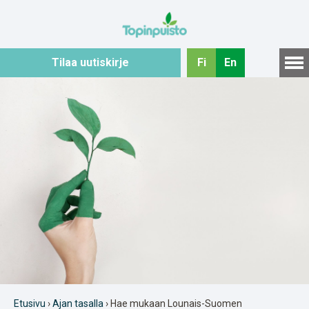
Hyppää
sisältöön
Tilaa uutiskirje
Fi
En
Etusivu
›
Ajan tasalla
› Hae mukaan Lounais-Suomen