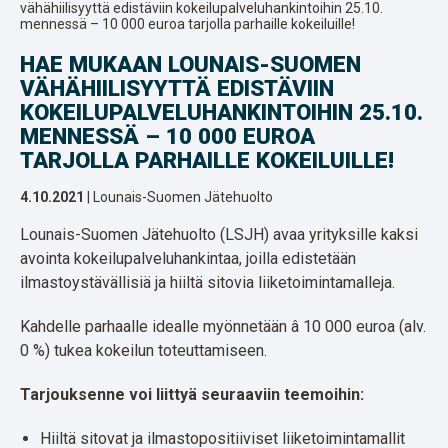
vähähiilisyyttä edistäviin kokeilupalveluhankintoihin 25.10.
mennessä – 10 000 euroa tarjolla parhaille kokeiluille!
HAE MUKAAN LOUNAIS-SUOMEN
VÄHÄHIILISYYTTÄ EDISTÄVIIN
KOKEILUPALVELUHANKINTOIHIN 25.10.
MENNESSÄ – 10 000 EUROA
TARJOLLA PARHAILLE KOKEILUILLE!
4.10.2021
| Lounais-Suomen Jätehuolto
Lounais-Suomen Jätehuolto (LSJH) avaa yrityksille kaksi
avointa kokeilupalveluhankintaa, joilla edistetään
ilmastoystävällisiä ja hiiltä sitovia liiketoimintamalleja.
Kahdelle parhaalle idealle myönnetään â 10 000 euroa (alv.
0 %) tukea kokeilun toteuttamiseen.
Tarjouksenne voi liittyä seuraaviin teemoihin:
Hiiltä sitovat ja ilmastopositiiviset liiketoimintamallit