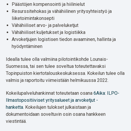
Päästöjen kompensointi ja hiilinielut
Resurssitehokas ja vähähiilinen yritysyhteistyö ja
liiketoimintakonsepti
Vähähiiliset arvo- ja palveluketjut
Vähähiiliset kuljetukset ja logistiikka
Arvoketjujen logistisen tiedon avaaminen, hallinta ja
hyödyntäminen
Idealla tulee olla valmiina pilotointikohde Lounais-
Suomessa, tai sen tulee soveltua toteutettavaksi
Topinpuiston kiertotalouskeskuksessa. Kokeilun tulee olla
valmis ja raportoitu viimeistään helmikuussa 2022.
Kokeilupalveluhankinnat toteutetaan osana
6Aika: ILPO-
Ilmastopositiiviset yritysalueet ja arvoketjut -
hanketta.
Kokeilujen tulokset julkaistaan ja
dokumentoidaan soveltuvin osin osana hankkeen
viestintää.