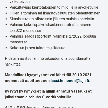
vaikuttavuus
Vaikuttavuus kiertotalouden toimijoille ja arvoketjuille
Hiilen sitominen tai ilmastovaikutusten pienentäminen
Skaalautuvuus pilotoinnin jälkeen muihin kohteisiin
Valmius kokeilupalveluhankinnan toteuttamiseen
2/2022 mennessä
Valmius saada raportointi valmiiksi 2/2022 loppuun
mennessä
Kokeilun ja sen tulosten julkisuus
Pidätämme itsellämme oikeuden olla suorittamatta
hankintaa.
Mahdolliset kysymykset voi lähettää 20.10.2021
mennessä osoitteeseen
lassi.leinonen@lsjh.fi
.
Kysytyt kysymykset ja niihin annetut vastaukset
julkaistaan circhubs.fi-verkkosivuilla.
6Aika: ILPO -hanke tarjoaa yrityksille tukea