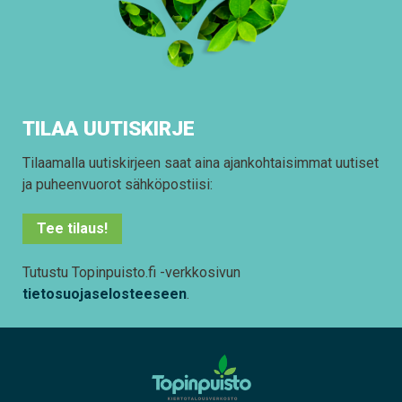
TILAA UUTISKIRJE
Tilaamalla uutiskirjeen saat aina ajankohtaisimmat uutiset
ja puheenvuorot sähköpostiisi:
Tee tilaus!
Tutustu Topinpuisto.fi -verkkosivun
tietosuojaselosteeseen
.