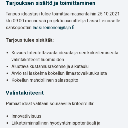
Tarjouksen sisältö ja toimittaminen
Tarjous ideastasi tulee toimittaa maanantaihin 25.10.2021
klo 09:00 mennessä projektisuunnittelija Lassi Leinoselle
sähköpostiin
lassi.leinonen@lsjh.fi
.
Tarjous tulee sisältää:
Kuvaus toteutettavasta ideasta ja sen kokeilemisesta
valintakriteerit huomioiden
Alustava kustannusrakenne ja aikataulu
Arvio tai laskelma kokeilun ilmastovaikutuksista
Kokeilun mahdollinen salassapito
Valintakriteerit
Parhaat ideat valitaan seuraavilla kriteereillä:
Innovatiivisuus
Liiketoiminnallinen hyödyntämispotentiaali ja