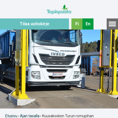
Hyppää
sisältöön
Tilaa uutiskirje
Fi
En
Etusivu
›
Ajan tasalla
› Kuusakosken Turun romupihan