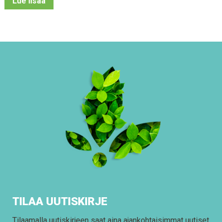
Lue lisää
TILAA UUTISKIRJE
Tilaamalla uutiskirjeen saat aina ajankohtaisimmat uutiset