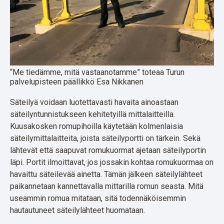
“Me tiedämme, mitä vastaanotamme” toteaa Turun
palvelupisteen päällikkö Esa Nikkanen
Säteilyä voidaan luotettavasti havaita ainoastaan
säteilyntunnistukseen kehitetyillä mittalaitteilla.
Kuusakosken romupihoilla käytetään kolmenlaisia
säteilymittalaitteita, joista säteilyportti on tärkein. Sekä
lähtevät että saapuvat romukuormat ajetaan säteilyportin
läpi. Portit ilmoittavat, jos jossakin kohtaa romukuormaa on
havaittu säteilevää ainetta. Tämän jälkeen säteilylähteet
paikannetaan kannettavalla mittarilla romun seasta. Mitä
useammin romua mitataan, sitä todennäköisemmin
hautautuneet säteilylähteet huomataan.