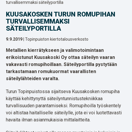
turvallisemmaksi säteilyportilla
KUUSAKOSKEN TURUN ROMUPIHAN
TURVALLISEMMAKSI
SÄTEILYPORTILLA
9.9.2019
| Topinpuiston kiertotalousverkosto
Metallien kierrätykseen ja valimotoimintaan
erikoistunut Kuusakoski Oy ottaa säteilyn vaaran
vakavasti romupihoillaan. Säteilyportilla pystytään
tarkastamaan romukuormat vaarallisten
säteilylähteiden varalta.
Turun Topinpuistossa sijaitseva Kuusakosken romupiha
käyttää kehittynyttä säteilyntunnistustekniikkaa
turvallisuuden parantamiseksi. Romupihoilla työskentely
voi altistaa haitalliselle säteilylle, jota ei voi luotettavasti
havaita ilman asianmukaisia mittalaitteita.