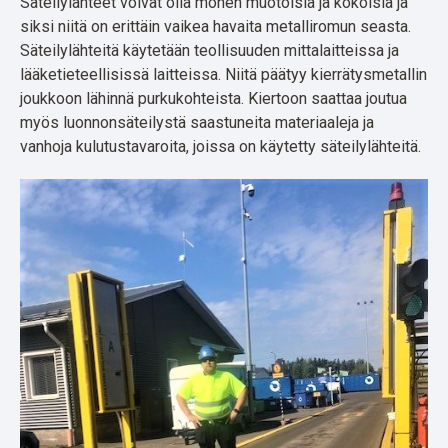
Säteilylähteet voivat olla monen muotoisia ja kokoisia ja
siksi niitä on erittäin vaikea havaita metalliromun seasta.
Säteilylähteitä käytetään teollisuuden mittalaitteissa ja
lääketieteellisissä laitteissa. Niitä päätyy kierrätysmetallin
joukkoon lähinnä purkukohteista. Kiertoon saattaa joutua
myös luonnonsäteilystä saastuneita materiaaleja ja
vanhoja kulutustavaroita, joissa on käytetty säteilylähteitä.