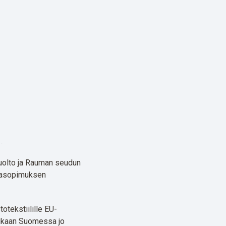
sessä. Yhteistyö on
in koko Suomeen.
ttuvassa pilottivaiheen
n Topinpuistoon
.
uolto ja Rauman seudun
ntasopimuksen
otekstiilille EU-
mukaan Suomessa jo