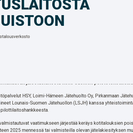
TUSLAITOSTA
PUISTOON
totalousverkosto
jätelaitosta on aloittanut yhteistyön poistotekstiilinkeräyk
lliselle poistotekstiilinkeräykselle, joka laajenee alueitta
poistotekstiilit jalostetaan kierrätyskuiduksi Paimioon sijoi
uomen Jätehuolto (LSJH) valmistelee samanaikaisesti Turu
ttakaavan jalostuslaitosta koko Suomen poistotekstiileille
töpalvelut HSY, Loimi-Hämeen Jätehuolto Oy, Pirkanmaan Jäteh
lmineet Lounais-Suomen Jätehuollon (LSJH) kanssa yhteistoimi
 pilottilaitoshankkeesta.
 valmistautuvat vaatimukseen järjestää keräys kotitalouksien poist
uoteen 2025 mennessä tai valmisteilla olevan jätelakiesityksen 