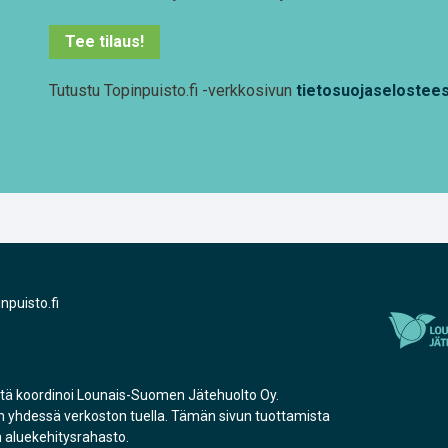
Tee tilaus!
Tutustu Topinpuisto.fi -verkkosivun
tietosuojaselostee
npuisto.fi
stä koordinoi Lounais-Suomen Jätehuolto Oy.
 yhdessä verkoston tuella. Tämän sivun tuottamista
 aluekehitysrahasto.