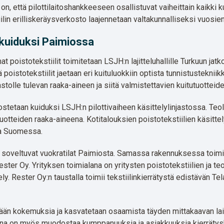
n, että pilottilaitoshankkeeseen osallistuvat vaiheittain kaikki 
tiilin erilliskeräysverkosto laajennetaan valtakunnalliseksi vuos
it kuiduksi Paimiossa
at poistotekstiilit toimitetaan LSJH:n lajitteluhallille Turkuun jatko
 poistotekstiilit jaetaan eri kuituluokkiin optista tunnistusteknii
stolle tulevan raaka-aineen ja siitä valmistettavien kuitutuotteide
jalostetaan kuiduksi LSJH:n pilottivaiheen käsittelylinjastossa. Te
uotteiden raaka-aineena. Kotitalouksien poistotekstiilien käsittel
ta Suomessa.
tiin soveltuvat vuokratilat Paimiosta. Samassa rakennuksessa toim
ester Oy. Yrityksen toimialana on yritysten poistotekstiilien ja te
tely. Rester Oy:n taustalla toimii tekstiilinkierrätystä edistävän T
tään kokemuksia ja kasvatetaan osaamista täyden mittakaavan la
eena on myös muodostaa kumppanuuksia ja asiakkuuksia kierräty