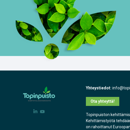
Yhteystiedot:
info@topi
Ota yhteyttä!
Topinpuiston kehittämi
Kehittämistyötä tehdään
on rahoittanut Euroopan