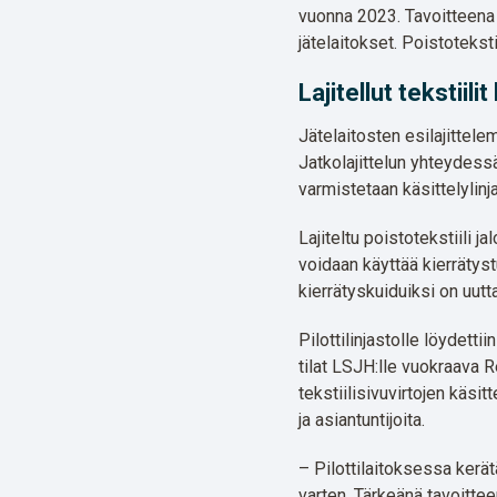
vuonna 2023. Tavoitteena o
jätelaitokset. Poistoteks
Lajitellut tekstiil
Jätelaitosten esilajittelem
Jatkolajittelun yhteydessä
varmistetaan käsittelylinja
Lajiteltu poistotekstiili 
voidaan käyttää kierrätyst
kierrätyskuiduiksi on uut
Pilottilinjastolle löydet
tilat LSJH:lle vuokraava R
tekstiilisivuvirtojen käsit
ja asiantuntijoita.
– Pilottilaitoksessa kerä
varten. Tärkeänä tavoitt