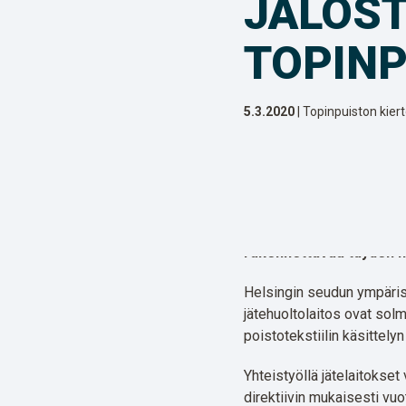
JALOS
TOPIN
5.3.2020
| Topinpuiston kier
Viisi eteläisen Suomen 
lähtölaukaus valtakunna
Kotitalouksilta kerätyt 
laitoksessa. Lounais-S
rakennettavaa täyden mi
Helsingin seudun ympäris
jätehuoltolaitos ovat so
poistotekstiilin käsittelyn
Yhteistyöllä jätelaitokset
direktiivin mukaisesti v