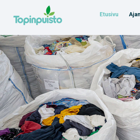
Hyppää
sisältöön
Etusivu
Ajan