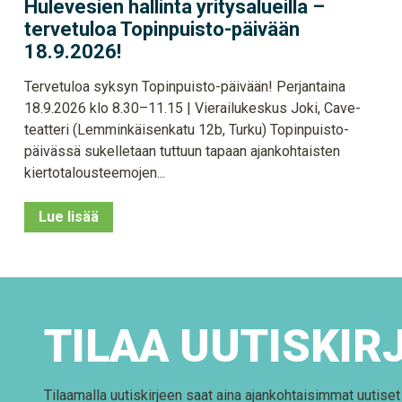
Hulevesien hallinta yritysalueilla –
tervetuloa Topinpuisto-päivään
18.9.2026!
Tervetuloa syksyn Topinpuisto-päivään! Perjantaina
18.9.2026 klo 8.30–11.15 | Vierailukeskus Joki, Cave-
teatteri (Lemminkäisenkatu 12b, Turku) Topinpuisto-
päivässä sukelletaan tuttuun tapaan ajankohtaisten
kiertotalousteemojen...
Lue lisää
TILAA UUTISKIR
Tilaamalla uutiskirjeen saat aina ajankohtaisimmat uutise