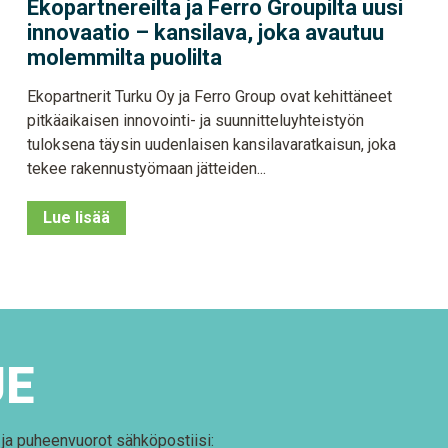
Ekopartnereilta ja Ferro Groupilta uusi
innovaatio – kansilava, joka avautuu
molemmilta puolilta
Ekopartnerit Turku Oy ja Ferro Group ovat kehittäneet
pitkäaikaisen innovointi- ja suunnitteluyhteistyön
tuloksena täysin uudenlaisen kansilavaratkaisun, joka
tekee rakennustyömaan jätteiden...
Lue lisää
JE
t ja puheenvuorot sähköpostiisi: