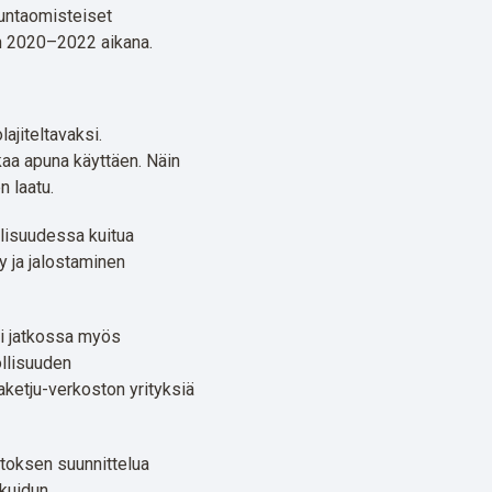
kuntaomisteiset
ien 2020–2022 aikana.
lajiteltavaksi.
kkaa apuna käyttäen. Näin
n laatu.
ollisuudessa kuitua
y ja jalostaminen
ii jatkossa myös
ollisuuden
elaketju-verkoston yrityksiä
itoksen suunnittelua
skuidun