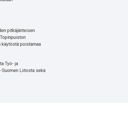
den pitkäjänteisen
 Topinpuiston
n käytöstä poistamaa
ta Työ- ja
is-Suomen Liitosta sekä