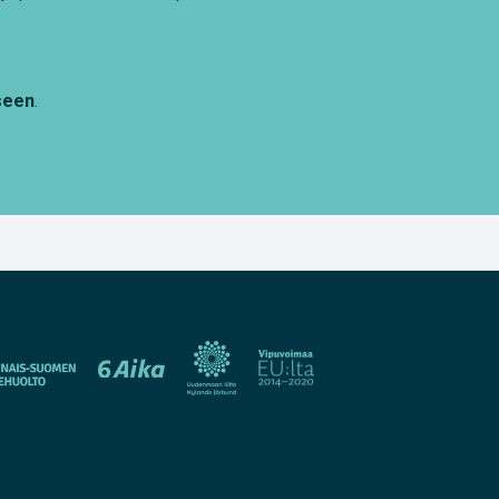
seen
.