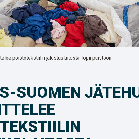
lee poistotekstiilin jalostuslaitosta Topinpuistoon
IS-SUOMEN JÄTEH
TTELEE
TEKSTIILIN