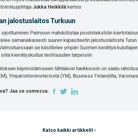
toimitusjohtaja
Jukka Heikkilä
kertoo.
n jalostuslaitos Turkuun
n sijoittuminen Paimioon mahdollistaa poistotekstiilin kiertotalou
elee samanaikaisesti suuren kapasiteetin jalostuslaitosta Turun
Valmistuessaan se käsittelee ympäri Suomen kerättyä kuluttajie
 siitä kierrätyskuitua teollisuuden tarpeisiin.
aitoksen käynnistämiseen tähtääviin hankkeisiin on saatu rahoitus
EM), Ympäristöministeriöstä (YM), Business Finlandilta, Varsina
tava? Jaa se somessa:
Katso kaikki artikkelit ›