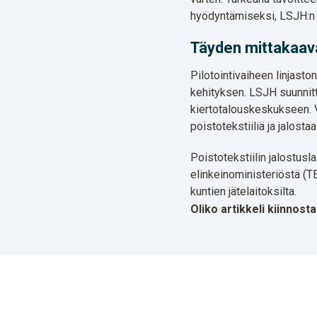
hyödyntämiseksi, LSJH:n 
Täyden mittakaava
Pilotointivaiheen linjasto
kehityksen. LSJH suunnitt
kiertotalouskeskukseen. 
poistotekstiiliä ja jalostaa
Poistotekstiilin jalostusl
elinkeinoministeriöstä (T
kuntien jätelaitoksilta.
Oliko artikkeli kiinnos