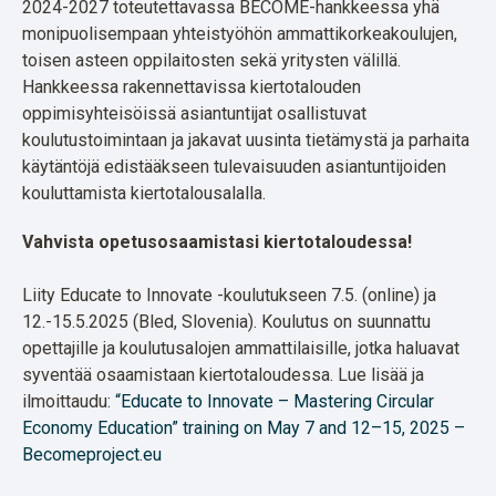
2024-2027 toteutettavassa BECOME-hankkeessa yhä
monipuolisempaan yhteistyöhön ammattikorkeakoulujen,
toisen asteen oppilaitosten sekä yritysten välillä.
Hankkeessa rakennettavissa kiertotalouden
oppimisyhteisöissä asiantuntijat osallistuvat
koulutustoimintaan ja jakavat uusinta tietämystä ja parhaita
käytäntöjä edistääkseen tulevaisuuden asiantuntijoiden
kouluttamista kiertotalousalalla.
Vahvista opetusosaamistasi kiertotaloudessa!
Liity Educate to Innovate -koulutukseen 7.5. (online) ja
12.-15.5.2025 (Bled, Slovenia). Koulutus on suunnattu
opettajille ja koulutusalojen ammattilaisille, jotka haluavat
syventää osaamistaan kiertotaloudessa.
Lue lisää ja
ilmoittaudu:
“Educate to Innovate – Mastering Circular
Economy Education” training on May 7 and 12–15, 2025 –
Becomeproject.eu