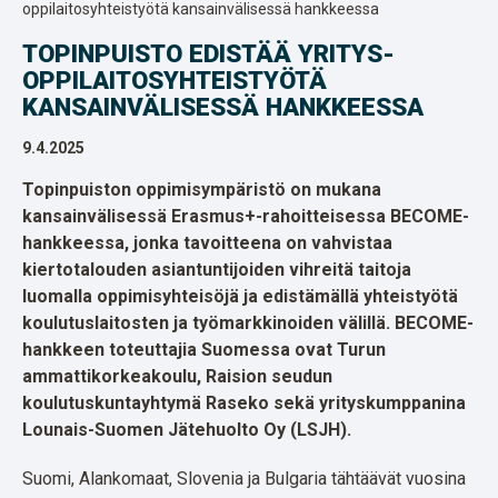
oppilaitosyhteistyötä kansainvälisessä hankkeessa
TOPINPUISTO EDISTÄÄ YRITYS-
OPPILAITOSYHTEISTYÖTÄ
KANSAINVÄLISESSÄ HANKKEESSA
9.4.2025
Topinpuiston oppimisympäristö on mukana
kansainvälisessä Erasmus+-rahoitteisessa BECOME-
hankkeessa, jonka tavoitteena on vahvistaa
kiertotalouden asiantuntijoiden vihreitä taitoja
luomalla oppimisyhteisöjä ja edistämällä yhteistyötä
koulutuslaitosten ja työmarkkinoiden välillä. BECOME-
hankkeen toteuttajia Suomessa ovat Turun
ammattikorkeakoulu, Raision seudun
koulutuskuntayhtymä Raseko sekä yrityskumppanina
Lounais-Suomen Jätehuolto Oy (LSJH).
Suomi, Alankomaat, Slovenia ja Bulgaria tähtäävät vuosina