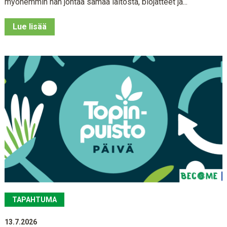
myöhemmin hän johtaa samaa laitosta, biojätteet ja...
Lue lisää
TAPAHTUMA
13.7.2026