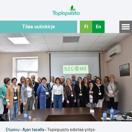
Hyppää
sisältöön
Tilaa uutiskirje
Fi
En
Etusivu
›
Ajan tasalla
› Topinpuisto edistää yritys-